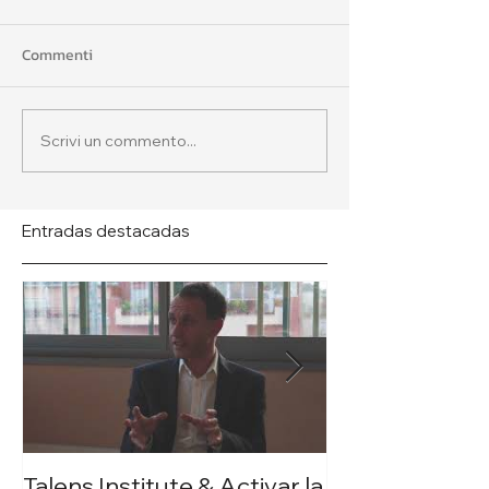
Commenti
Scrivi un commento...
Entradas destacadas
Talens Institute & Activar la
Talens Instit