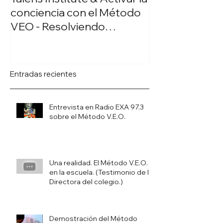
conciencia con el Método
VEO
VEO - Resolviendo
situaciones de Bullying
Entradas recientes
Entrevista en Radio EXA 97.3
sobre el Método V.E.O.
Una realidad. El Método V.E.O.
en la escuela. (Testimonio de la
Directora del colegio.)
Demostración del Método