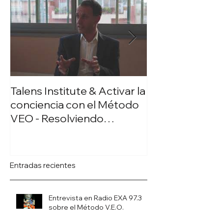
Talens Institute & Activar la
Talens Instit
conciencia con el Método
VEO
VEO - Resolviendo
situaciones de Bullying
Entradas recientes
Entrevista en Radio EXA 97.3
sobre el Método V.E.O.