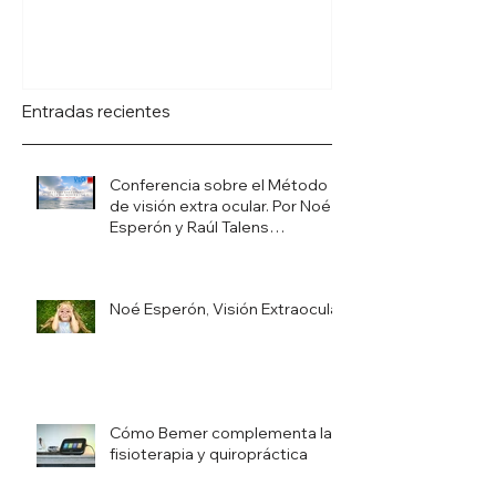
Método V.E.O. 
Ocular)
Entradas recientes
Conferencia sobre el Método
de visión extra ocular. Por Noé
Esperón y Raúl Talens
(traducido al italiano)
Noé Esperón, Visión Extraocular
Cómo Bemer complementa la
fisioterapia y quiropráctica