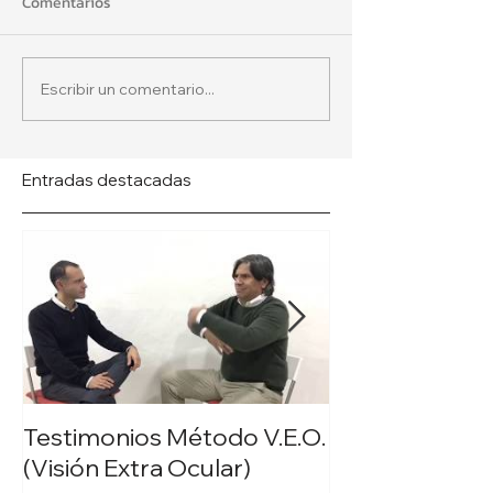
Comentarios
Escribir un comentario...
Entradas destacadas
Testimonios Método V.E.O.
Testimonio Ps
(Visión Extra Ocular)
Laura Redonda