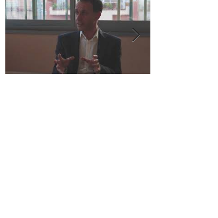
Talens Institute & Activar la conciencia con el
Método VEO - Resolviendo situaciones de
Bullying