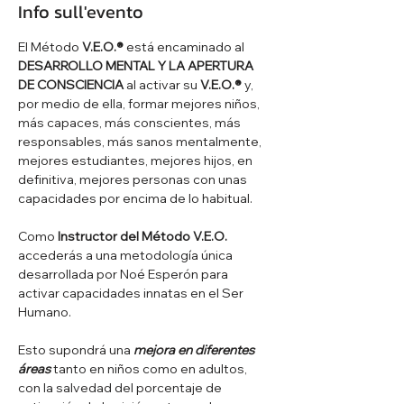
Info sull'evento
El Método 
V.E.O.®
 está encaminado al 
DESARROLLO MENTAL Y LA APERTURA 
DE CONSCIENCIA
 al activar su 
V.E.O.®
 y, 
por medio de ella, formar mejores niños, 
más capaces, más conscientes, más 
responsables, más sanos mentalmente, 
mejores estudiantes, mejores hijos, en 
definitiva, mejores personas con unas 
capacidades por encima de lo habitual. 
Como 
Instructor del Método V.E.O.
accederás a una metodología única 
desarrollada por Noé Esperón para 
activar capacidades innatas en el Ser 
Humano.
Esto supondrá una 
mejora en diferentes 
áreas
 tanto en niños como en adultos, 
con la salvedad del porcentaje de 