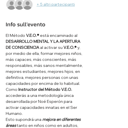
+ 5 altri partecipanti
Info sull'evento
El Método 
V.E.O.®
 está encaminado al 
DESARROLLO MENTAL Y LA APERTURA 
DE CONSCIENCIA
 al activar su 
V.E.O.®
 y, 
por medio de ella, formar mejores niños, 
más capaces, más conscientes, más 
responsables, más sanos mentalmente, 
mejores estudiantes, mejores hijos, en 
definitiva, mejores personas con unas 
capacidades por encima de lo habitual. 
Como 
Instructor del Método V.E.O.
accederás a una metodología única 
desarrollada por Noé Esperón para 
activar capacidades innatas en el Ser 
Humano.
Esto supondrá una 
mejora en diferentes 
áreas
 tanto en niños como en adultos, 