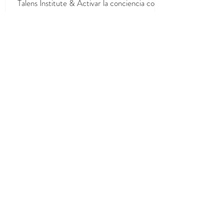
Talens Institute & Activar la conciencia con el
Método VEO - Resolviendo situaciones de
Bullying
CONTACTANOS