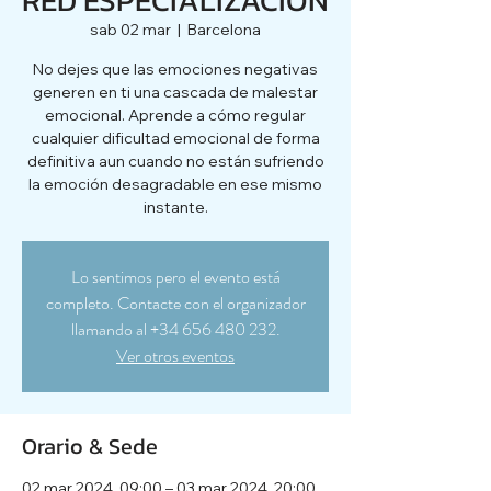
sab 02 mar
  |  
Barcelona
No dejes que las emociones negativas
generen en ti una cascada de malestar
emocional. Aprende a cómo regular
cualquier dificultad emocional de forma
definitiva aun cuando no están sufriendo
la emoción desagradable en ese mismo
instante.
Lo sentimos pero el evento está
completo. Contacte con el organizador
llamando al +34 656 480 232.
Ver otros eventos
Orario & Sede
02 mar 2024, 09:00 – 03 mar 2024, 20:00