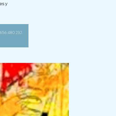
es y
4 656 480 232.