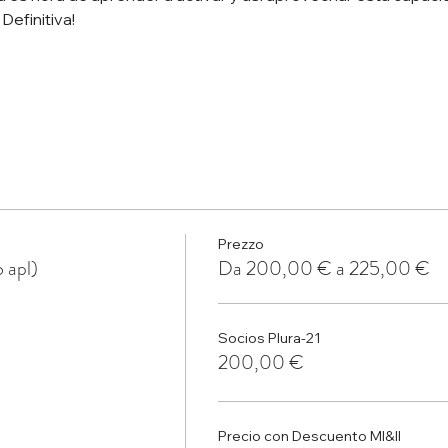
efinitiva!
Prezzo
 apl)
Da 200,00 € a 225,00 €
Socios Plura-21
200,00 €
Precio con Descuento MI&II