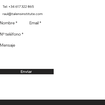
Tel: +34 617 322 865
raul@talensinstitute.com
nstitute & Método
Enviar