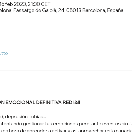
16 feb 2023, 21:30 CET
elona, Passatge de Gaiolà, 24, 08013 Barcelona, España
utto
EMOCIONAL DEFINITIVA RED I&II
, depresión, fobias...
tentando gestionar tus emociones pero, ante eventos similar
Ya es hora de aprender a activar y así aprovechar esta capaci