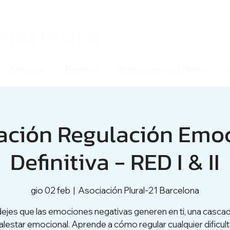
Servicios
Empresa
Formaciones y Talleres
ación Regulación Emoc
Definitiva - RED I & II
gio 02 feb
  |  
Asociación Plural-21 Barcelona
ejes que las emociones negativas generen en ti, una casca
lestar emocional. Aprende a cómo regular cualquier dificul