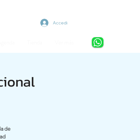
Accedi
Agenda
Tienda
Ver más
ional
da de
tad