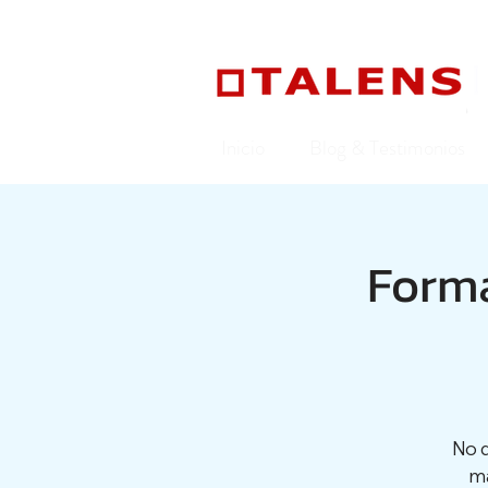
Inicio
Blog & Testimonios
Form
No d
ma