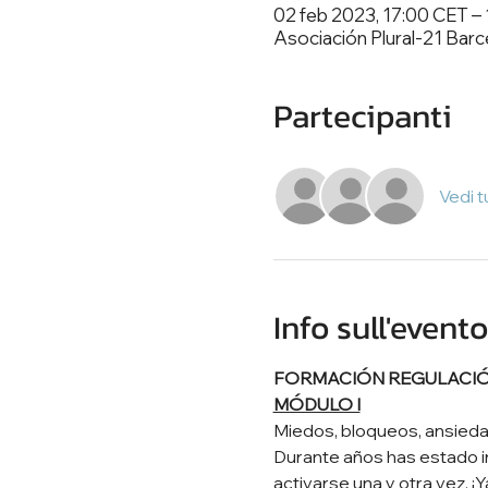
02 feb 2023, 17:00 CET – 
Asociación Plural-21 Barc
Partecipanti
Vedi t
Info sull'evento
FORMACIÓN REGULACIÓN 
MÓDULO I
Miedos, bloqueos, ansiedad
Durante años has estado in
activarse una y otra vez. ¡