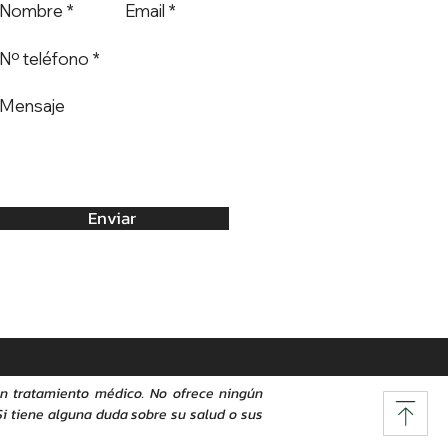
io Psicóloga Laura
 sobre el Método
Visión Extra Ocular)
Enviar
ún tratamiento médico. No ofrece ningún
 Si tiene alguna duda sobre su salud o sus