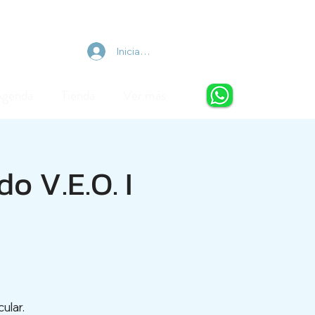
Iniciar sesión
Agenda
Tienda
Ver más
o V.E.O. I
ular.