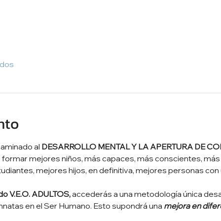
odos
nto
caminado al 
DESARROLLO MENTAL Y LA APERTURA DE CO
la, formar mejores niños, más capaces, más conscientes, má
diantes, mejores hijos, en definitiva, mejores personas con
odo V.E.O. ADULTOS,
 accederás a una metodología única desa
innatas en el Ser Humano. Esto supondrá una 
mejora en difer