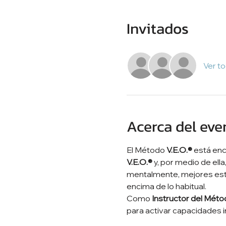
Invitados
Ver t
Acerca del eve
El Método 
V.E.O.®
 está en
V.E.O.®
 y, por medio de el
mentalmente, mejores estu
encima de lo habitual. 
Como 
Instructor del Mét
para activar capacidades 