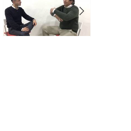
Testimonios Método V.E.O. (Visión Extra
Ocular)
CONTACTANOS