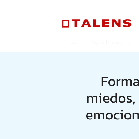
Inicio
Blog & Testimonios
Formac
miedos, 
emociona