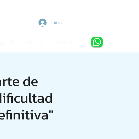
Iniciar sesión
Agenda
Tienda
Ver más
arte de
ificultad
finitiva"