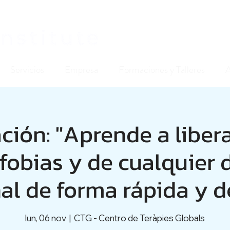
Servicios
Empresa
Formaciones y Talleres
ión: "Aprende a liber
fobias y de cualquier d
l de forma rápida y de
lun, 06 nov
  |  
CTG - Centro de Teràpies Globals