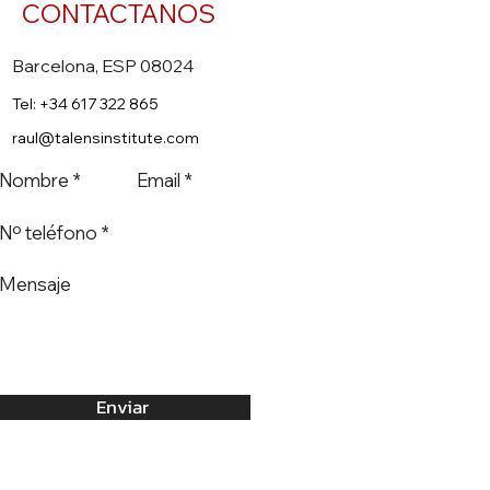
CONTACTANOS
Barcelona, ESP 08024
Tel: +34 617 322 865
raul@talensinstitute.com
io Psicóloga Laura
 sobre el Método
Visión Extra Ocular)
Enviar