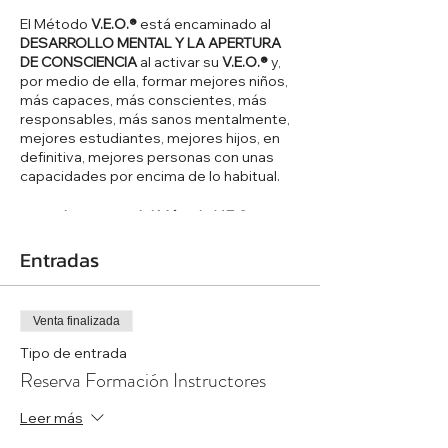
El Método
V.E.O.®
está encaminado al
DESARROLLO MENTAL Y LA APERTURA
DE CONSCIENCIA
al activar su
V.E.O.®
y,
por medio de ella, formar mejores niños,
más capaces, más conscientes, más
responsables, más sanos mentalmente,
mejores estudiantes, mejores hijos, en
definitiva, mejores personas con unas
capacidades por encima de lo habitual.
Como
Instructor del Método V.E.O.
accederás a una metodología única
desarrollada por Noé Esperón para
Entradas
activar capacidades innatas en el Ser
Humano.
Venta finalizada
Esto supondrá una
mejora en diferentes
áreas
tanto en niños como en adultos,
Tipo de entrada
con la salvedad del porcentaje de
Reserva Formación Instructores
activación de la visión extra ocular, que es
diferente en niños o adultos.
Leer más
Aprenderás cómo aplicar el Método en