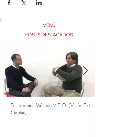
* La formación "Por qué yo no tengo salud,
abundancia... (limpieza de los 10 cuerpos)
es voluntaria y no está incluida en el
precio. Consulta disponibilidad en el
MENÚ
apartado "Agenda" de nuestra web.
POSTS DESTACADOS
Formación "Por qué no tengo salud,
abundancia, felicidad..." (Patrones de
repetición en tu vida...)
Lunes 16 de Octubre de 2023 de 9:00h. a
14:00h.
* Impuestos no incluidos en el precio.
Testimonios Método V.E.O. (Visión Extra
Ocular)