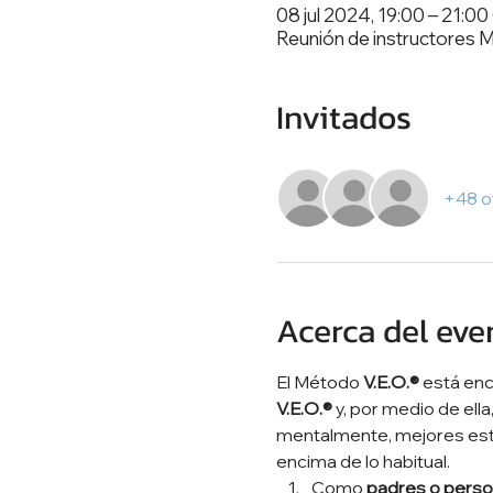
08 jul 2024, 19:00 – 21:0
Reunión de instructores
Invitados
+48 o
Acerca del eve
El Método 
V.E.O.®
 está en
V.E.O.®
 y, por medio de el
mentalmente, mejores estu
encima de lo habitual. 
Como 
padres o perso