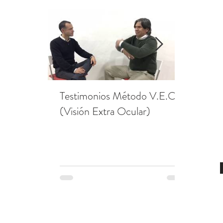
Testimonios Método V.E.O.
Testimon
(Visión Extra Ocular)
Redonda
V.E.O. (