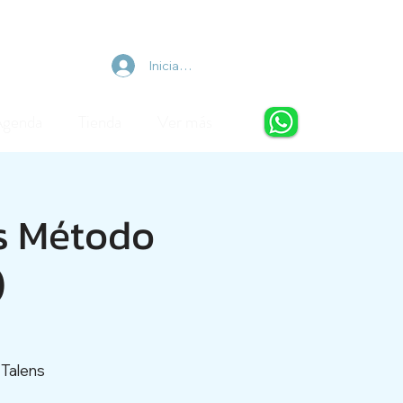
Iniciar sesión
Agenda
Tienda
Ver más
s Método
)
 Talens