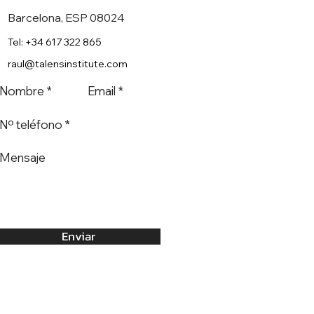
Barcelona, ESP 08024
Tel: +34 617 322 865
raul@talensinstitute.com
io Psicóloga Laura
 sobre el Método
Visión Extra Ocular)
Enviar