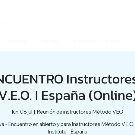
Servicios
Empresa
Formaciones y Talleres
ENCUENTRO Instructore
V.E.O. I España (Online
lun, 08 jul
  |  
Reunión de instructores Método VEO
a - Encuentro en abierto y para Instructores Método V.E.O.
Institute - España